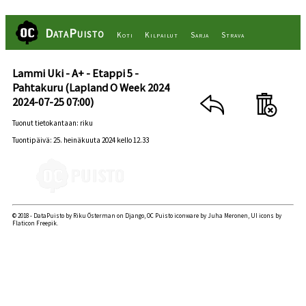
DataPuisto
Koti
Kilpailut
Sarja
Strava
Lammi Uki - A+ - Etappi 5 -
Pahtakuru (Lapland O Week 2024
2024-07-25 07:00)
Tuonut tietokantaan: riku
Tuontipäivä: 25. heinäkuuta 2024 kello 12.33
© 2018 - DataPuisto by Riku Österman on Django, OC Puisto iconware by Juha Meronen, UI icons by
Flaticon Freepik.