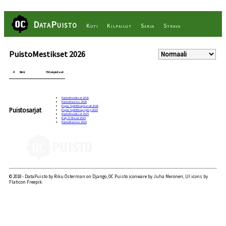
DataPuisto
Koti
Kilpailut
Sarja
Strava
PuistoMestikset 2026
#
Nimi
Yhteispisteet
PuistoMestikset 2026
PuistoMasters 2026
Espoo Sprintticup kevät 2026
Puistosarjat
Espoo Sprintticup syksy 2025
PuistoMestikset 2025
Italy-O-Week 2025
PuistoMasters 2025
© 2018 - DataPuisto by Riku Österman on Django, OC Puisto iconware by Juha Meronen, UI icons by
Flaticon Freepik.