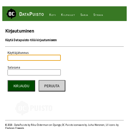
DataPuisto
Koti
Kilpailut
Sarja
Strava
Kirjautuminen
Käytä Datapuisto -tiliä kirjautumiseen
Käyttäjätunnus
Salasana
PERUUTA
© 2018 - DataPuisto by Riku Österman on Django, OC Puisto iconware by Juha Meronen, UI icons by
Flaticon Freepik.